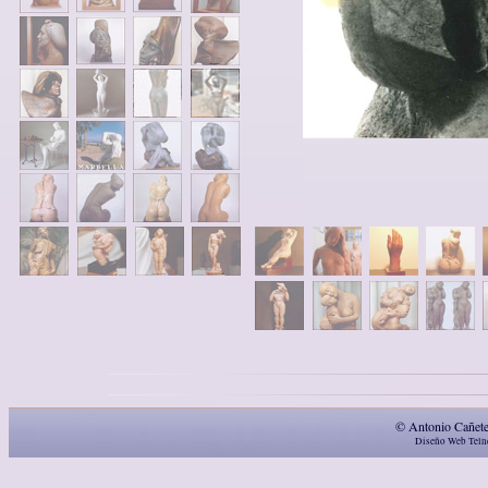
© Antonio Cañete 
Diseño Web
Teln